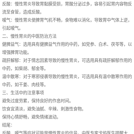
反酸：慢性胃炎导致胃黏膜受损，胃酸分泌过多，容易引起胃内容物反
流至食管，造成反酸。
嗳气：慢性胃炎使脾胃气机不畅，食物难以消化，导致胃中气体上逆，
引起嗳气。
二、慢性胃炎的中医防治方法
健脾益气：选用具有健脾益气作用的中药，如党参、白术、茯苓等，以
增强脾胃功能。
疏肝解郁：对于情志因素导致的慢性胃炎，可选用具有疏肝解郁作用的
中药，如柴胡、郁金等。
温中散寒：对于寒邪侵袭导致的慢性胃炎，可选用具有温中散寒作用的
中药，如干姜、肉桂等。
三、生活中的注意事项
避免过度劳累，保持良好的作息时间。
饮食宜清淡，避免油腻、辛辣、刺激性食物。
保持心情舒畅，避免情绪波动。
结尾：
反酸、嗳气等症状可能是慢性胃炎的信号。中医专家戈焰医生提醒大