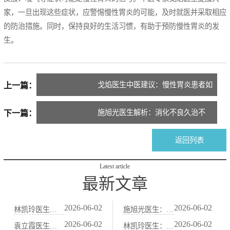
家，一旦出现这些症状，应警惕慢性胃炎的可能，及时就医并采取相应
的防治措施。同时，保持良好的生活习惯，有助于预防慢性胃炎的发
生。
戈焰医生中医建议：慢性胃炎患者如
上一篇：
何科学进补？
施旭光医生解析：消化不良久治不
下一篇：
愈，或是慢性胃炎的警示
返回列表
Latest article
最新文章
2026-06-02
2026-06-02
林凯玲医生：便秘患者春节饮食注意事项：中医“防积食”护肠法
施旭光医生：血虚便秘（大便干结、面色苍白）的中医“养血润肠”法
2026-06-02
2026-06-02
袁立霞医生：老年人习惯性便秘：中医“补肾润肠”食疗与艾灸法
林凯玲医生：减肥节食导致的便秘，中医“益气健脾、养阴润肠”调养