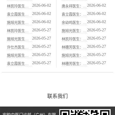
2026-06-02
2026-06-02
林凯玲医生：中医“当归炖肉”养血通便：适合血虚便秘的冬季药膳
唐永祥医生：习惯性便秘与肝郁气滞关系密切：中医“疏肝理气”通便法
2026-06-02
2026-06-02
袁立霞医生：脾虚便秘（大便先干后稀）的中医“健脾运肠”调理方案
袁立霞医生：秋季干燥易便秘，中医“滋阴润肺”通便食谱
2026-06-02
2026-06-02
施旭光医生：阳虚便秘（怕冷、腹冷痛）的中医“温阳通便”食谱
余幼鸣医生：水果中的“通便高手”：火龙果、西梅的中医属性解析
2026-05-27
2026-05-27
林凯玲医生：胃痛胃酸过多？中医“抑酸护胃”代茶饮与饮食禁忌
施旭光医生：脾胃虚寒的人适合吃哪些水果？中医“温热性”果品清单
2026-05-27
2026-05-27
施旭光医生：胃痛发作时的急救穴位：按压中脘、梁丘、足三里
林凯玲医生：胃寒怕冷、吃凉就拉肚子？中医“温胃散寒”药膳煲汤
2026-05-27
2026-05-27
许仕杰医生：中医“胃喜暖恶寒”：饮食温度与胃黏膜保护的关系
林穗芳医生：甲状腺功能异常与脾胃虚弱的中医关联调理
2026-05-27
2026-05-27
施旭光医生：山药、茯苓、薏米：中医健脾祛湿的“黄金三宝”
施旭光医生：脾阳虚导致的水肿虚胖，中医“温阳利水”调理法
2026-05-27
2026-05-27
袁立霞医生：脾胃不好百病生——中医“养脾胃就是养元气”的智慧
林穗芳医生：咖啡、浓茶、辣椒伤胃，中医“忌口清单”详解
联系我们
宏韵中医门诊部（广州）有限