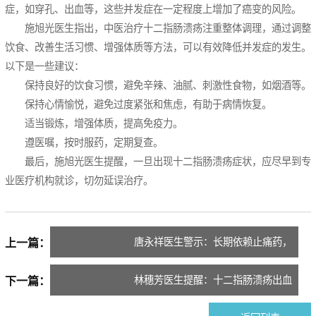
症，如穿孔、出血等，这些并发症在一定程度上增加了癌变的风险。
施旭光医生指出，中医治疗十二指肠溃疡注重整体调理，通过调整
饮食、改善生活习惯、增强体质等方法，可以有效降低并发症的发生。
以下是一些建议：
保持良好的饮食习惯，避免辛辣、油腻、刺激性食物，如烟酒等。
保持心情愉悦，避免过度紧张和焦虑，有助于病情恢复。
适当锻炼，增强体质，提高免疫力。
遵医嘱，按时服药，定期复查。
最后，施旭光医生提醒，一旦出现十二指肠溃疡症状，应尽早到专
业医疗机构就诊，切勿延误治疗。
唐永祥医生警示：长期依赖止痛药，
上一篇：
当心诱发十二指肠溃疡！
林穗芳医生提醒：十二指肠溃疡出血
下一篇：
的紧急处理要点