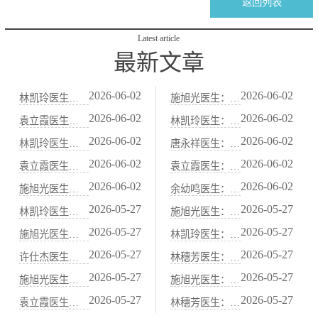
返回列表
Latest article
最新文章
2026-06-02
2026-06-02
林凯玲医生：便秘患者春节饮食注意事项：中医“防积食”护肠法
施旭光医生：血虚便秘（大便干结、面色苍白）的中医“养血润肠”法
2026-06-02
2026-06-02
袁立霞医生：老年人习惯性便秘：中医“补肾润肠”食疗与艾灸法
林凯玲医生：减肥节食导致的便秘，中医“益气健脾、养阴润肠”调养
2026-06-02
2026-06-02
林凯玲医生：中医“当归炖肉”养血通便：适合血虚便秘的冬季药膳
唐永祥医生：习惯性便秘与肝郁气滞关系密切：中医“疏肝理气”通便法
2026-06-02
2026-06-02
袁立霞医生：脾虚便秘（大便先干后稀）的中医“健脾运肠”调理方案
袁立霞医生：秋季干燥易便秘，中医“滋阴润肺”通便食谱
2026-06-02
2026-06-02
施旭光医生：阳虚便秘（怕冷、腹冷痛）的中医“温阳通便”食谱
余幼鸣医生：水果中的“通便高手”：火龙果、西梅的中医属性解析
2026-05-27
2026-05-27
林凯玲医生：胃痛胃酸过多？中医“抑酸护胃”代茶饮与饮食禁忌
施旭光医生：脾胃虚寒的人适合吃哪些水果？中医“温热性”果品清单
2026-05-27
2026-05-27
施旭光医生：胃痛发作时的急救穴位：按压中脘、梁丘、足三里
林凯玲医生：胃寒怕冷、吃凉就拉肚子？中医“温胃散寒”药膳煲汤
2026-05-27
2026-05-27
许仕杰医生：中医“胃喜暖恶寒”：饮食温度与胃黏膜保护的关系
林穗芳医生：甲状腺功能异常与脾胃虚弱的中医关联调理
2026-05-27
2026-05-27
施旭光医生：山药、茯苓、薏米：中医健脾祛湿的“黄金三宝”
施旭光医生：脾阳虚导致的水肿虚胖，中医“温阳利水”调理法
2026-05-27
2026-05-27
袁立霞医生：脾胃不好百病生——中医“养脾胃就是养元气”的智慧
林穗芳医生：咖啡、浓茶、辣椒伤胃，中医“忌口清单”详解