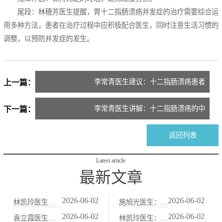
尾段：林穗芳医生提醒，胃十二指肠溃疡并发症的治疗需要综合运
用多种方法，患者在治疗过程中应积极配合医生，同时注意生活习惯的
调整，以预防并发症的发生。
李常青医生建议：十二指肠溃疡患者
上一篇：
适宜的食物选择
李常青医生讲解：十二指肠溃疡的中
下一篇：
中医病因与表现
返回列表
Latest article
最新文章
2026-06-02
2026-06-02
林凯玲医生：便秘患者春节饮食注意事项：中医“防积食”护肠法
施旭光医生：血虚便秘（大便干结、面色苍白）的中医“养血润肠”法
2026-06-02
2026-06-02
袁立霞医生：老年人习惯性便秘：中医“补肾润肠”食疗与艾灸法
林凯玲医生：减肥节食导致的便秘，中医“益气健脾、养阴润肠”调养