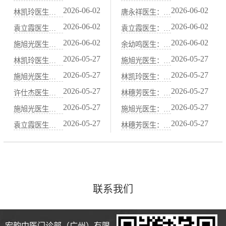
2026-06-02
2026-06-02
林凯玲医生：中医“当归炖肉”养血通便：适合血虚便秘的冬季药膳
唐永祥医生：习惯性便秘与肝郁气滞关系密切：中医“疏肝理气”通便法
2026-06-02
2026-06-02
袁立霞医生：脾虚便秘（大便先干后稀）的中医“健脾运肠”调理方案
袁立霞医生：秋季干燥易便秘，中医“滋阴润肺”通便食谱
2026-06-02
2026-06-02
施旭光医生：阳虚便秘（怕冷、腹冷痛）的中医“温阳通便”食谱
余幼鸣医生：水果中的“通便高手”：火龙果、西梅的中医属性解析
2026-05-27
2026-05-27
林凯玲医生：胃痛胃酸过多？中医“抑酸护胃”代茶饮与饮食禁忌
施旭光医生：脾胃虚寒的人适合吃哪些水果？中医“温热性”果品清单
2026-05-27
2026-05-27
施旭光医生：胃痛发作时的急救穴位：按压中脘、梁丘、足三里
林凯玲医生：胃寒怕冷、吃凉就拉肚子？中医“温胃散寒”药膳煲汤
2026-05-27
2026-05-27
许仕杰医生：中医“胃喜暖恶寒”：饮食温度与胃黏膜保护的关系
林穗芳医生：甲状腺功能异常与脾胃虚弱的中医关联调理
2026-05-27
2026-05-27
施旭光医生：山药、茯苓、薏米：中医健脾祛湿的“黄金三宝”
施旭光医生：脾阳虚导致的水肿虚胖，中医“温阳利水”调理法
2026-05-27
2026-05-27
袁立霞医生：脾胃不好百病生——中医“养脾胃就是养元气”的智慧
林穗芳医生：咖啡、浓茶、辣椒伤胃，中医“忌口清单”详解
联系我们
宏韵中医门诊部（广州）有限