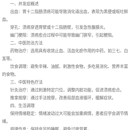
一、并发症概述
出血：胃十二指肠溃疡可能导致消化道出血，表现为黑便或呕吐鲜
血。
穿孔：溃疡穿透胃壁或十二指肠壁，引发急性腹膜炎。
幽门梗阻：溃疡愈合过程中可能导致幽门狭窄，引起梗阻。
二、中医防治方法
药物治疗：选用具有收敛止血、活血化瘀作用的中药，如三七、白
芨等。
饮食调理：避免辛辣、油腻、刺激性食物，多吃易消化、营养丰富
的食物。
三、中医特色疗法
针灸治疗：通过刺激特定穴位，调整内脏功能，促进溃疡愈合。
推拿按摩：通过手法按摩，改善局部血液循环，缓解症状。
四、生活调理
保持情绪稳定：情绪波动过大可能会加重病情，患者应学会调节情
绪。
规律作息：保持充足的睡眠，避免过度劳累。