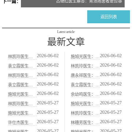
古继红医生解答：胃溃疡患者是否容
下一篇：
易便血
返回列表
Latest article
最新文章
2026-06-02
2026-06-02
林凯玲医生：便秘患者春节饮食注意事项：中医“防积食”护肠法
施旭光医生：血虚便秘（大便干结、面色苍白）的中医“养血润肠”法
2026-06-02
2026-06-02
袁立霞医生：老年人习惯性便秘：中医“补肾润肠”食疗与艾灸法
林凯玲医生：减肥节食导致的便秘，中医“益气健脾、养阴润肠”调养
2026-06-02
2026-06-02
林凯玲医生：中医“当归炖肉”养血通便：适合血虚便秘的冬季药膳
唐永祥医生：习惯性便秘与肝郁气滞关系密切：中医“疏肝理气”通便法
2026-06-02
2026-06-02
袁立霞医生：脾虚便秘（大便先干后稀）的中医“健脾运肠”调理方案
袁立霞医生：秋季干燥易便秘，中医“滋阴润肺”通便食谱
2026-06-02
2026-06-02
施旭光医生：阳虚便秘（怕冷、腹冷痛）的中医“温阳通便”食谱
余幼鸣医生：水果中的“通便高手”：火龙果、西梅的中医属性解析
2026-05-27
2026-05-27
林凯玲医生：胃痛胃酸过多？中医“抑酸护胃”代茶饮与饮食禁忌
施旭光医生：脾胃虚寒的人适合吃哪些水果？中医“温热性”果品清单
2026-05-27
2026-05-27
施旭光医生：胃痛发作时的急救穴位：按压中脘、梁丘、足三里
林凯玲医生：胃寒怕冷、吃凉就拉肚子？中医“温胃散寒”药膳煲汤
2026-05-27
2026-05-27
许仕杰医生：中医“胃喜暖恶寒”：饮食温度与胃黏膜保护的关系
林穗芳医生：甲状腺功能异常与脾胃虚弱的中医关联调理
2026-05-27
2026-05-27
施旭光医生：山药、茯苓、薏米：中医健脾祛湿的“黄金三宝”
施旭光医生：脾阳虚导致的水肿虚胖，中医“温阳利水”调理法