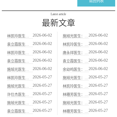
返回列表
Latest article
最新文章
2026-06-02
2026-06-02
林凯玲医生：便秘患者春节饮食注意事项：中医“防积食”护肠法
施旭光医生：血虚便秘（大便干结、面色苍白）的中医“养血润肠”法
2026-06-02
2026-06-02
袁立霞医生：老年人习惯性便秘：中医“补肾润肠”食疗与艾灸法
林凯玲医生：减肥节食导致的便秘，中医“益气健脾、养阴润肠”调养
2026-06-02
2026-06-02
林凯玲医生：中医“当归炖肉”养血通便：适合血虚便秘的冬季药膳
唐永祥医生：习惯性便秘与肝郁气滞关系密切：中医“疏肝理气”通便法
2026-06-02
2026-06-02
袁立霞医生：脾虚便秘（大便先干后稀）的中医“健脾运肠”调理方案
袁立霞医生：秋季干燥易便秘，中医“滋阴润肺”通便食谱
2026-06-02
2026-06-02
施旭光医生：阳虚便秘（怕冷、腹冷痛）的中医“温阳通便”食谱
余幼鸣医生：水果中的“通便高手”：火龙果、西梅的中医属性解析
2026-05-27
2026-05-27
林凯玲医生：胃痛胃酸过多？中医“抑酸护胃”代茶饮与饮食禁忌
施旭光医生：脾胃虚寒的人适合吃哪些水果？中医“温热性”果品清单
2026-05-27
2026-05-27
施旭光医生：胃痛发作时的急救穴位：按压中脘、梁丘、足三里
林凯玲医生：胃寒怕冷、吃凉就拉肚子？中医“温胃散寒”药膳煲汤
2026-05-27
2026-05-27
许仕杰医生：中医“胃喜暖恶寒”：饮食温度与胃黏膜保护的关系
林穗芳医生：甲状腺功能异常与脾胃虚弱的中医关联调理
2026-05-27
2026-05-27
施旭光医生：山药、茯苓、薏米：中医健脾祛湿的“黄金三宝”
施旭光医生：脾阳虚导致的水肿虚胖，中医“温阳利水”调理法
2026-05-27
2026-05-27
袁立霞医生：脾胃不好百病生——中医“养脾胃就是养元气”的智慧
林穗芳医生：咖啡、浓茶、辣椒伤胃，中医“忌口清单”详解