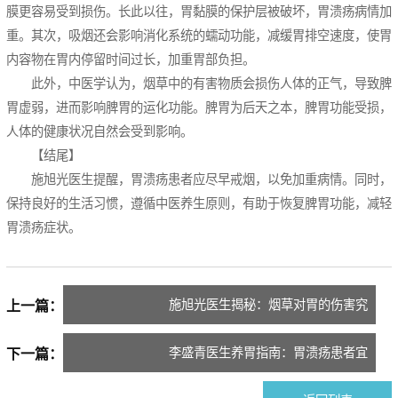
膜更容易受到损伤。长此以往，胃黏膜的保护层被破坏，胃溃疡病情加
重。其次，吸烟还会影响消化系统的蠕动功能，减缓胃排空速度，使胃
内容物在胃内停留时间过长，加重胃部负担。
此外，中医学认为，烟草中的有害物质会损伤人体的正气，导致脾
胃虚弱，进而影响脾胃的运化功能。脾胃为后天之本，脾胃功能受损，
人体的健康状况自然会受到影响。
【结尾】
施旭光医生提醒，胃溃疡患者应尽早戒烟，以免加重病情。同时，
保持良好的生活习惯，遵循中医养生原则，有助于恢复脾胃功能，减轻
胃溃疡症状。
施旭光医生揭秘：烟草对胃的伤害究
上一篇：
竟有多大？
李盛青医生养胃指南：胃溃疡患者宜
下一篇：
吃的5款粥品