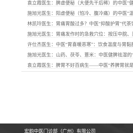
施旭光医生：山药、茯苓、薏米：中医健脾祛湿的“
宏韵中医门诊部（广州）有限公司