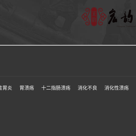
性胃炎
胃溃疡
十二指肠溃疡
消化不良
消化性溃疡