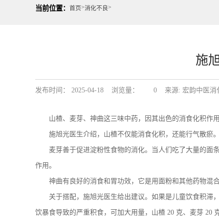
>
>
当前位置：
首页
消化不良
施
发布时间： 2025-04-18 浏览量：
0
来源: 宏韵中医消
山楂、麦芽、神曲这三味中药，因其出色的消食化积作用，
施旭光医生介绍，山楂不仅能消食化积，还能行气散瘀。在
麦芽善于促进淀粉性食物的消化。当人们吃了大量的面条、
作用。
神曲有良好的消食和胃功效，它是用面粉和其他药物混合后
关于搭配，施旭光医生给出建议。如果是儿童饮食积滞，可采用
饮暴食导致的严重积食，可加大用量，山楂 20 克、麦芽 20 克