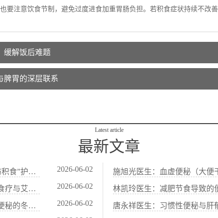
也要注意饮食节制，避免过度进食加重胃肠负担。若积食症状持续不改善
，缓解饭后难题
与脾胃的深层联系
Latest article
最新文章
2026-06-02
林凯玲医生：便秘患者春节饮食注意事项：中医“防积食”护肠法
2026-06-02
袁立霞医生：老年人习惯性便秘：中医“补肾润肠”食疗与艾灸法
2026-06-02
林凯玲医生：中医“当归炖肉”养血通便：适合血虚便秘的冬季药膳