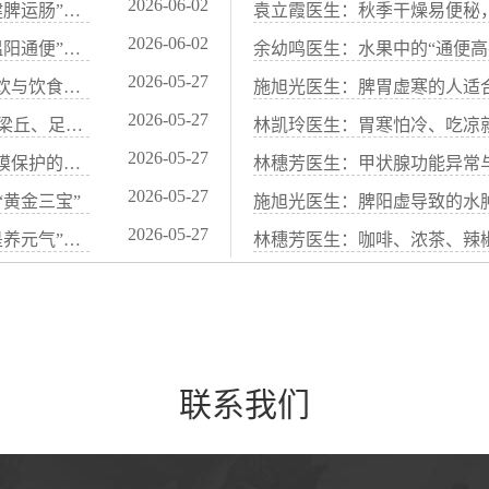
2026-06-02
袁立霞医生：脾虚便秘（大便先干后稀）的中医“健脾运肠”调理方案
袁立霞医生：秋季干燥易便秘，
2026-06-02
施旭光医生：阳虚便秘（怕冷、腹冷痛）的中医“温阳通便”食谱
2026-05-27
林凯玲医生：胃痛胃酸过多？中医“抑酸护胃”代茶饮与饮食禁忌
2026-05-27
施旭光医生：胃痛发作时的急救穴位：按压中脘、梁丘、足三里
2026-05-27
许仕杰医生：中医“胃喜暖恶寒”：饮食温度与胃黏膜保护的关系
林穗芳医生：甲状腺功能异常
2026-05-27
黄金三宝”
施旭光医生：脾阳虚导致的水肿
2026-05-27
袁立霞医生：脾胃不好百病生——中医“养脾胃就是养元气”的智慧
林穗芳医生：咖啡、浓茶、辣椒
联系我们