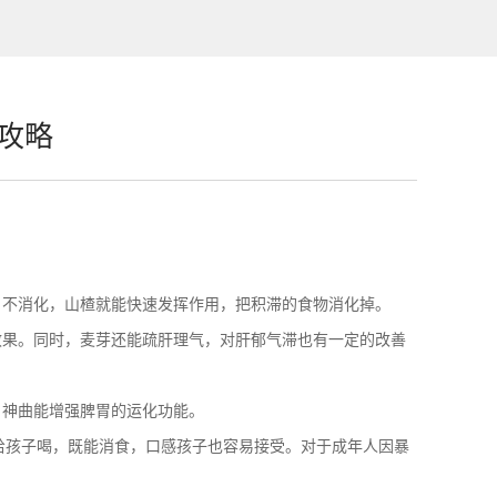
攻略
不消化，山楂就能快速发挥作用，把积滞的食物消化掉。
果。同时，麦芽还能疏肝理气，对肝郁气滞也有一定的改善
神曲能增强脾胃的运化功能。
水给孩子喝，既能消食，口感孩子也容易接受。对于成年人因暴