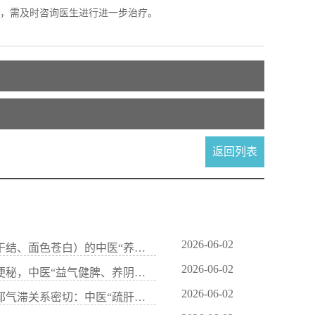
，需及时咨询医生进行进一步治疗。
返回列表
2026-06-02
施旭光医生：血虚便秘（大便干结、面色苍白）的中医“养血润肠”法
2026-06-02
林凯玲医生：减肥节食导致的便秘，中医“益气健脾、养阴润肠”调养
2026-06-02
唐永祥医生：习惯性便秘与肝郁气滞关系密切：中医“疏肝理气”通便法