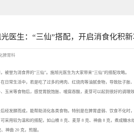
旭光医生：“三仙”搭配，开启消食化积新
化脾胃科
被誉为消食界的“三仙”。施旭光医生为大家带来“三仙”的搭配攻略。
日常生活中，若是吃了过多的烤肉、红烧肉等油腻食物，导致肚子胀、
玉米等食物后，感觉胃脘饱胀、嗳腐吞酸，麦芽可以起到很好的调理效
经发酵而成，能帮助消化各类食物。特别是在脾胃虚弱、饮食不化时，
较为温和的搭配，如山楂 8 克、麦芽 8 克、神曲 8 克，煮成糖
、神曲 20 克，煎服。