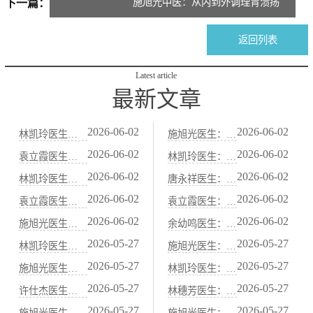
施旭光中医：从内到外调理胃溃疡
下一篇：
返回列表
Latest article
最新文章
2026-06-02
2026-06-02
林凯玲医生：便秘患者春节饮食注意事项：中医“防积食”护肠法
施旭光医生：血虚便秘（大便干结、面色苍白）的中医“养血润肠”法
2026-06-02
2026-06-02
袁立霞医生：老年人习惯性便秘：中医“补肾润肠”食疗与艾灸法
林凯玲医生：减肥节食导致的便秘，中医“益气健脾、养阴润肠”调养
2026-06-02
2026-06-02
林凯玲医生：中医“当归炖肉”养血通便：适合血虚便秘的冬季药膳
唐永祥医生：习惯性便秘与肝郁气滞关系密切：中医“疏肝理气”通便法
2026-06-02
2026-06-02
袁立霞医生：脾虚便秘（大便先干后稀）的中医“健脾运肠”调理方案
袁立霞医生：秋季干燥易便秘，中医“滋阴润肺”通便食谱
2026-06-02
2026-06-02
施旭光医生：阳虚便秘（怕冷、腹冷痛）的中医“温阳通便”食谱
余幼鸣医生：水果中的“通便高手”：火龙果、西梅的中医属性解析
2026-05-27
2026-05-27
林凯玲医生：胃痛胃酸过多？中医“抑酸护胃”代茶饮与饮食禁忌
施旭光医生：脾胃虚寒的人适合吃哪些水果？中医“温热性”果品清单
2026-05-27
2026-05-27
施旭光医生：胃痛发作时的急救穴位：按压中脘、梁丘、足三里
林凯玲医生：胃寒怕冷、吃凉就拉肚子？中医“温胃散寒”药膳煲汤
2026-05-27
2026-05-27
许仕杰医生：中医“胃喜暖恶寒”：饮食温度与胃黏膜保护的关系
林穗芳医生：甲状腺功能异常与脾胃虚弱的中医关联调理
2026-05-27
2026-05-27
施旭光医生：山药、茯苓、薏米：中医健脾祛湿的“黄金三宝”
施旭光医生：脾阳虚导致的水肿虚胖，中医“温阳利水”调理法