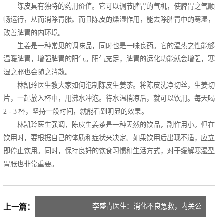
陈皮具有独特的药用价值。它可以调节脾胃的气机，使脾胃之气顺
畅运行，从而消除胃胀。而且陈皮的燥湿作用，能去除脾胃中的寒湿，
改善脾胃的内环境。
生姜是一种常见的调味品，同时也是一味良药。它的温热之性能够
温暖脾胃，增强脾胃的阳气。阳气充足，脾胃的运化功能就会增强，寒
湿之邪也会随之消散。
林凯玲医生教大家如何泡制陈皮生姜茶。将陈皮洗净切丝，生姜切
片，一起放入杯中，用沸水冲泡。待水温稍凉后，就可以饮用。每天喝
2 - 3 杯，坚持一段时间，就能看到明显的效果。
林凯玲医生强调，陈皮生姜茶是一种天然的饮品，副作用小。但在
饮用时，要根据自己的体质和症状来决定。如果饮用后出现不适，应立
即停止饮用。同时，保持良好的饮食习惯和生活方式，对于缓解寒湿型
胃胀也非常重要。
李盛青医生：消化不良急救，内关公
上一篇：