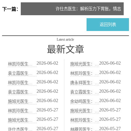
孙快速止胃痛
许仕杰医生：解析压力下胃胀，情志
下一篇：
与脾胃的微妙关联
返回列表
Latest article
最新文章
2026-06-02
2026-06-02
林凯玲医生：便秘患者春节饮食注意事项：中医“防积食”护肠法
施旭光医生：血虚便秘（大便干结、面色苍白）的中医“养血润肠”法
2026-06-02
2026-06-02
袁立霞医生：老年人习惯性便秘：中医“补肾润肠”食疗与艾灸法
林凯玲医生：减肥节食导致的便秘，中医“益气健脾、养阴润肠”调养
2026-06-02
2026-06-02
林凯玲医生：中医“当归炖肉”养血通便：适合血虚便秘的冬季药膳
唐永祥医生：习惯性便秘与肝郁气滞关系密切：中医“疏肝理气”通便法
2026-06-02
2026-06-02
袁立霞医生：脾虚便秘（大便先干后稀）的中医“健脾运肠”调理方案
袁立霞医生：秋季干燥易便秘，中医“滋阴润肺”通便食谱
2026-06-02
2026-06-02
施旭光医生：阳虚便秘（怕冷、腹冷痛）的中医“温阳通便”食谱
余幼鸣医生：水果中的“通便高手”：火龙果、西梅的中医属性解析
2026-05-27
2026-05-27
林凯玲医生：胃痛胃酸过多？中医“抑酸护胃”代茶饮与饮食禁忌
施旭光医生：脾胃虚寒的人适合吃哪些水果？中医“温热性”果品清单
2026-05-27
2026-05-27
施旭光医生：胃痛发作时的急救穴位：按压中脘、梁丘、足三里
林凯玲医生：胃寒怕冷、吃凉就拉肚子？中医“温胃散寒”药膳煲汤
2026-05-27
2026-05-27
许仕杰医生：中医“胃喜暖恶寒”：饮食温度与胃黏膜保护的关系
林穗芳医生：甲状腺功能异常与脾胃虚弱的中医关联调理