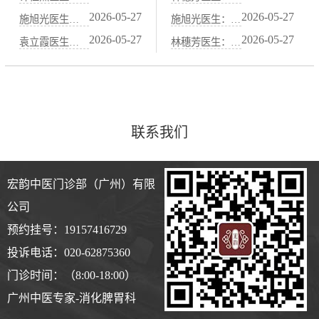
2026-05-27
2026-05-27
施旭光医生：山药、茯苓、薏米：中医健脾祛湿的“黄金三宝”
施旭光医生：脾阳虚导致的水肿虚胖，中医“温阳利水”调理法
2026-05-27
2026-05-27
袁立霞医生：脾胃不好百病生——中医“养脾胃就是养元气”的智慧
林穗芳医生：咖啡、浓茶、辣椒伤胃，中医“忌口清单”详解
联系我们
宏韵中医门诊部（广州）有限
公司
预约挂号：19157416729
投诉电话：020-62875360
门诊时间：（8:00-18:00）
广州中医专家-消化脾胃科