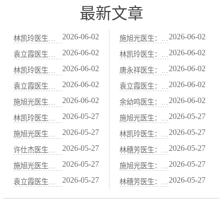
最新文章
7
下一页
最后一页
2026-06-02
2026-06-02
林凯玲医生：便秘患者春节饮食注意事项：中医“防积食”护肠法
施旭光医生：血虚便秘（大便干结、面色苍白）的中医“养血润肠”法
2026-06-02
2026-06-02
袁立霞医生：老年人习惯性便秘：中医“补肾润肠”食疗与艾灸法
林凯玲医生：减肥节食导致的便秘，中医“益气健脾、养阴润肠”调养
2026-06-02
2026-06-02
林凯玲医生：中医“当归炖肉”养血通便：适合血虚便秘的冬季药膳
唐永祥医生：习惯性便秘与肝郁气滞关系密切：中医“疏肝理气”通便法
2026-06-02
2026-06-02
袁立霞医生：脾虚便秘（大便先干后稀）的中医“健脾运肠”调理方案
袁立霞医生：秋季干燥易便秘，中医“滋阴润肺”通便食谱
2026-06-02
2026-06-02
施旭光医生：阳虚便秘（怕冷、腹冷痛）的中医“温阳通便”食谱
余幼鸣医生：水果中的“通便高手”：火龙果、西梅的中医属性解析
2026-05-27
2026-05-27
林凯玲医生：胃痛胃酸过多？中医“抑酸护胃”代茶饮与饮食禁忌
施旭光医生：脾胃虚寒的人适合吃哪些水果？中医“温热性”果品清单
2026-05-27
2026-05-27
施旭光医生：胃痛发作时的急救穴位：按压中脘、梁丘、足三里
林凯玲医生：胃寒怕冷、吃凉就拉肚子？中医“温胃散寒”药膳煲汤
2026-05-27
2026-05-27
许仕杰医生：中医“胃喜暖恶寒”：饮食温度与胃黏膜保护的关系
林穗芳医生：甲状腺功能异常与脾胃虚弱的中医关联调理
2026-05-27
2026-05-27
施旭光医生：山药、茯苓、薏米：中医健脾祛湿的“黄金三宝”
施旭光医生：脾阳虚导致的水肿虚胖，中医“温阳利水”调理法
2026-05-27
2026-05-27
袁立霞医生：脾胃不好百病生——中医“养脾胃就是养元气”的智慧
林穗芳医生：咖啡、浓茶、辣椒伤胃，中医“忌口清单”详解