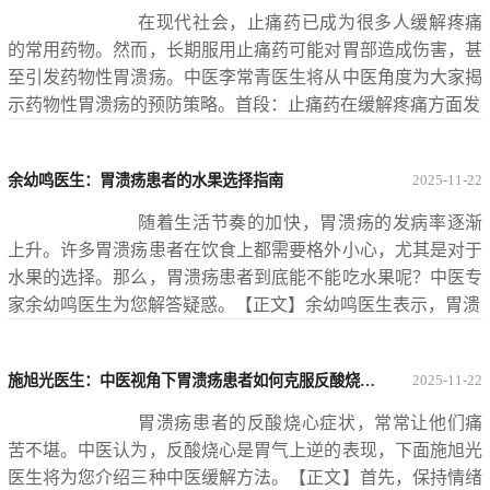
在现代社会，止痛药已成为很多人缓解疼痛
的常用药物。然而，长期服用止痛药可能对胃部造成伤害，甚
至引发药物性胃溃疡。中医李常青医生将从中医角度为大家揭
示药物性胃溃疡的预防策略。首段：止痛药在缓解疼痛方面发
余幼鸣医生：胃溃疡患者的水果选择指南
2025-11-22
随着生活节奏的加快，胃溃疡的发病率逐渐
上升。许多胃溃疡患者在饮食上都需要格外小心，尤其是对于
水果的选择。那么，胃溃疡患者到底能不能吃水果呢？中医专
家余幼鸣医生为您解答疑惑。【正文】余幼鸣医生表示，胃溃
施旭光医生：中医视角下胃溃疡患者如何克服反酸烧心？
2025-11-22
胃溃疡患者的反酸烧心症状，常常让他们痛
苦不堪。中医认为，反酸烧心是胃气上逆的表现，下面施旭光
医生将为您介绍三种中医缓解方法。【正文】首先，保持情绪