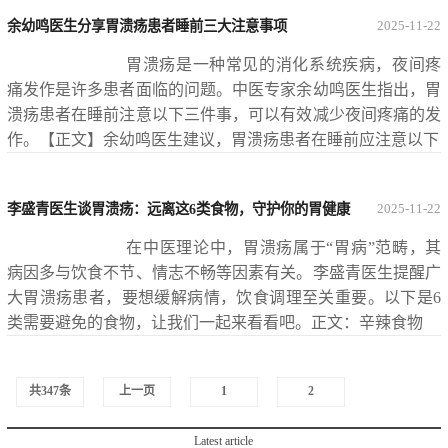
余幼鸣医生分享胃溃疡患者睡前三大注意事项
2025-11-22
胃溃疡是一种常见的消化系统疾病，夜间疼
痛发作是许多患者面临的问题。中医专家余幼鸣医生指出，胃
溃疡患者在睡前注意以下三件事，可以有效减少夜间疼痛的发
作。【正文】余幼鸣医生建议，胃溃疡患者在睡前应注意以下
李盛青医生谈胃溃疡：远离这6类食物，守护你的胃健康
2025-11-22
在中医理论中，胃溃疡属于“胃病”范畴，其
病因多与饮食不节、情志不畅等因素有关。李盛青医生提醒广
大胃溃疡患者，要想缓解病情，饮食调理至关重要。以下是6
类需要避免的食物，让我们一起来看看吧。正文：辛辣食物
共347条
上一页
1
2
3
4
5
6
Latest article